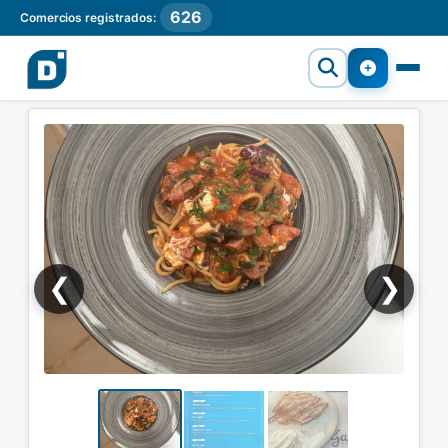
626
Comercios registrados:
❮
❯