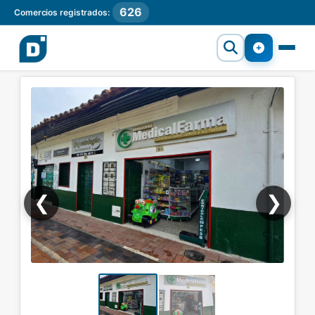
626
Comercios registrados:
❮
❯